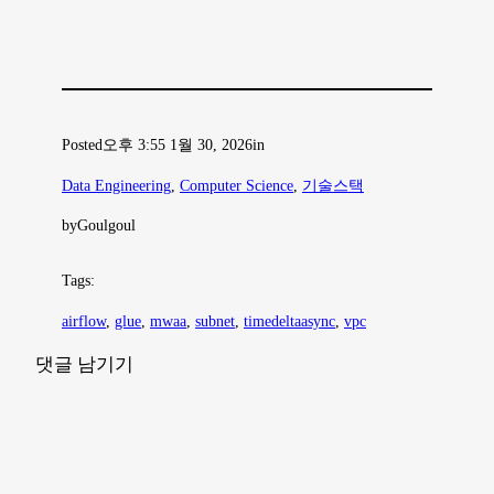
Posted
오후 3:55 1월 30, 2026
in
Data Engineering
, 
Computer Science
, 
기술스택
by
Goulgoul
Tags:
airflow
, 
glue
, 
mwaa
, 
subnet
, 
timedeltaasync
, 
vpc
댓글 남기기