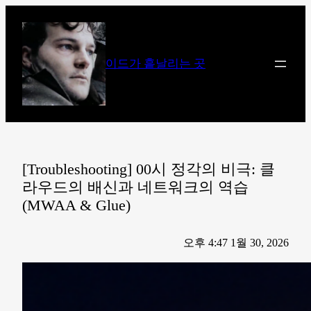
콘
텐
츠
이드가 흩날리는 곳
로
바
로
가
기
[Troubleshooting] 00시 정각의 비극: 클
라우드의 배신과 네트워크의 역습
(MWAA & Glue)
오후 4:47 1월 30, 2026