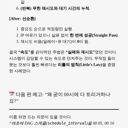
갈.
(반복) 무한 재시도와 대기 시간의 누적.
[After: 선순환]
중요도 순으로 적정량만 실행.
IP 여유가 있으니 실패 없이
한 번에 성공(Straight Pass)
.
재시도 비용(딜레이+큐 대기)이
0
이 됨.
결국
“속도”
를 갉아먹던 주범은
“실패와 재시도”
였던 것이다.
시스템이 감당할 수 있는 속도로 던져주는 것이, 무작정 들이
붓는 것보다 훨씬 빠르다는
리틀의 법칙(Little’s Law)
을 증명
한 사례였다.
다음 편 예고: “왜 굳이 00시에 다 트리거하나
요?”
이쯤 되면 드는 의문이 있을 것이다.
“애초에 DAG 스케줄(
schedule_interval
)을 00:05, 00:10