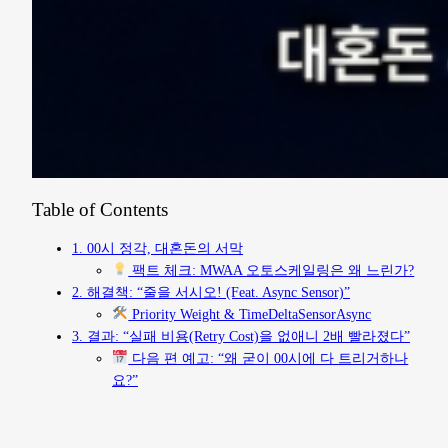
Table of Contents
1. 00시 정각, 대혼돈의 서막
팩트 체크: MWAA 오토스케일링은 왜 느린가?
2. 해결책: “줄을 서시오! (Feat. Async Sensor)”
Priority Weight & TimeDeltaSensorAsync
3. 결과: “실패 비용(Retry Cost)을 없애니 2배 빨라졌다”
다음 편 예고: “왜 굳이 00시에 다 트리거하나
요?”