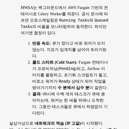
MWAA는 백그라운드에서 AWS Fargate 기반의 컨
테이너로 Celery Worker를 띄운다. 공식 문서에 따
르면 오토스케일링은
Running Tasks
와
Queued
Tasks
의 비율을 모니터링하여 동작한다. 하지만
여기엔 함정이 있다.
반응 속도:
큐가 찼다고 바로 워커가 뜨지
않는다. 지표가 임계치를 넘어야 트리거된
다.
콜드 스타트 (Cold Start):
Fargate 컨테이너
가 프로비저닝(
Pending
)되고, Airflow 이
미지를 풀링하고, 초기화 스크립트가 돌고,
비로소 워커가
Ready
상태가 되어 작업을
받아가기까지
수 분에서 십수 분
이 걸린다.
결과:
00시에 수백 개의 태스크가 큐에 쏟
아지는데, 워커는 한 세월 뒤에나 도착한
다. 그동안 태스크들은 큐에서 하염없이 기
다린다.
설상가상으로
네트워크의 역습 (IP 고갈)
이 시작됐다.