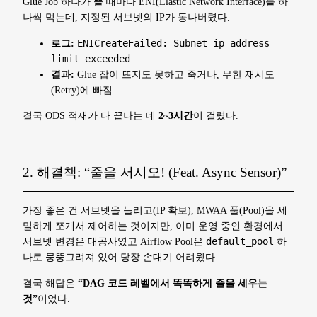
Glue Job 하나가 뜰 때마다 ENI(Elastic Network Interface)를 하
나씩 먹는데, 지정된 서브넷의 IP가 동나버렸다.
로그:
ENICreateFailed: Subnet ip address
limit exceeded
결과:
Glue 잡이 뜨지도 못하고 죽거나, 무한 재시도
(Retry)에 빠짐.
결국 ODS 적재가 다 끝나는 데
2~3시간
이 걸렸다.
2. 해결책: “줄을 서시오! (Feat. Async Sensor)”
가장 좋은 건 서브넷을 늘리고(IP 확보), MWAA 풀(Pool)을 세
밀하게 쪼개서 제어하는 것이지만, 이미 운영 중인 환경에서
서브넷 변경은 대공사였고 Airflow Pool은
default_pool
하
나로 뭉뚱그려져 있어 당장 손대기 어려웠다.
결국 해답은
“DAG 코드 레벨에서 똑똑하게 줄을 세우는
것”
이었다.