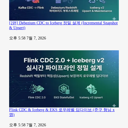
[2편] Debezium CDC to Iceberg 정밀 설계 (Incremental Snapshot
& Upsert)
일자
오후 5:58 7월 7, 2026
Flink CDC & Iceberg & EKS 로우레벨 딥다이브 (준구 형님 x
깹)
일자
오후 5:58 7월 7, 2026