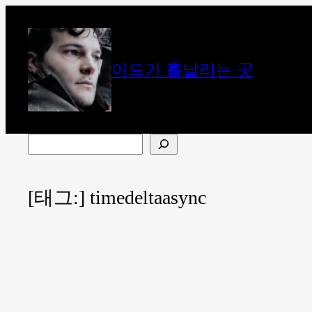
콘
텐
츠
이드가 흩날리는 곳
로
바
로
가
검
기
색
[태그:]
timedeltaasync