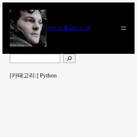
콘
텐
츠
이드가 흩날리는 곳
로
바
로
가
검
기
색
[카테고리:]
Python