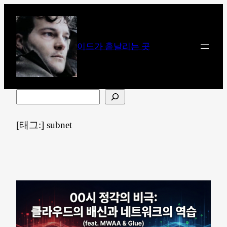
콘
텐
츠
이드가 흩날리는 곳
로
바
로
가
검
기
색
[태그:]
subnet