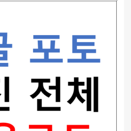
기술스택
(40)
aws
(8)
C/C++
(11)
CSharp
(1)
Data Engineering
(9)
Docker
(2)
Python
(4)
미분류
(5)
기술요약
(6)
기술잡설
(12)
ETC
(19)
짧은 일기
(11)
파편적인 팁
(5)
문화생활
(12)
Books
(1)
Movies
(11)
여행
(4)
2023년
(4)