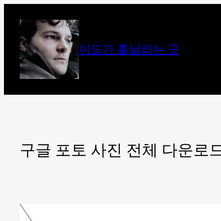
콘
텐
츠
이드가 흩날리는 곳
로
바
로
가
기
구글 포토 사진 전체 다운로드 [