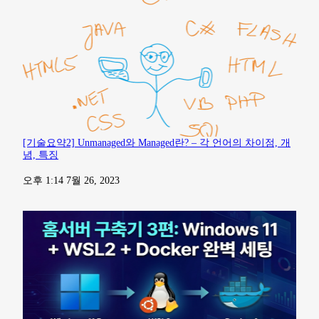
[기술요약2] Unmanaged와 Managed란? – 각 언어의 차이점, 개
념, 특징
일자
오후 1:14 7월 26, 2023