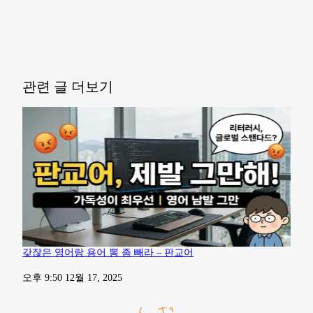
관련 글 더보기
갖잖은 영어랑 용어 뽕 좀 빼라 – 판교어
일자
오후 9:50 12월 17, 2025