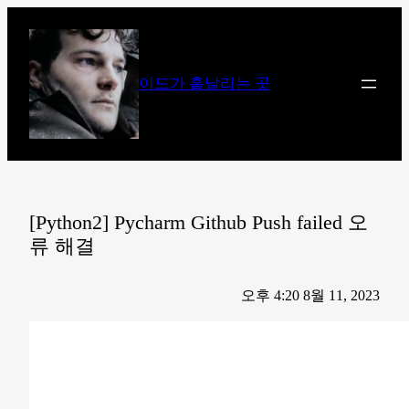
콘
텐
츠
이드가 흩날리는 곳
로
바
로
가
기
[Python2] Pycharm Github Push failed 오
류 해결
오후 4:20 8월 11, 2023