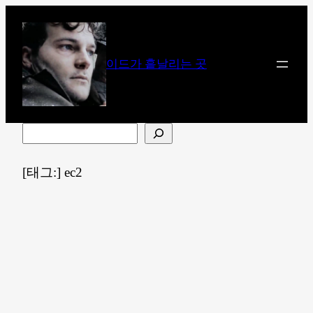
콘
텐
츠
이드가 흩날리는 곳
로
바
로
가
검
기
색
[태그:]
ec2