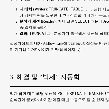
TRUNCATE TABLE ...
내 배치 (Writer):
실행 시도
장 강력한 락을 요구한다. “나 작업할 거니까 아무도 
SELECT
분석가 세션 (Reader):
어제 날린
때문에
Ac
중(일지도 몰라)!”
TRUNCATE
결과:
는 분석가가 출근해서 세션을 끌 때
timeout
설상가상으로 내가 Airflow Task에
설정을 안 해놨더
이 기다려준 거다. (이게 진짜 뇌절이지…)
3. 해결 및 “박제” 자동화
PG_TERMINATE_BACKEND
일단 급한 대로 해당 세션을
로
순식간에 끝났다. 하지만 이걸 매번 수동으로 할 순 없지 