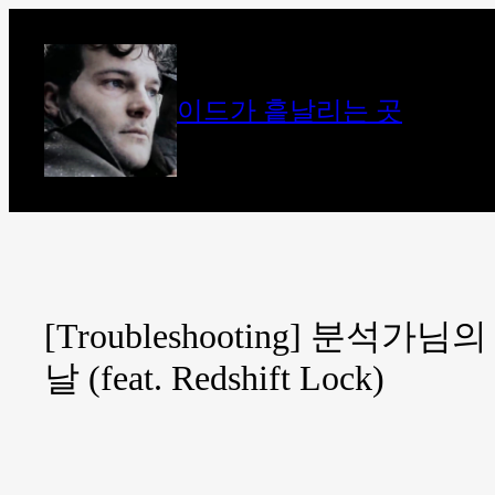
콘
텐
츠
이드가 흩날리는 곳
로
바
로
가
기
[Troubleshooting] 분
날 (feat. Redshift Lock)