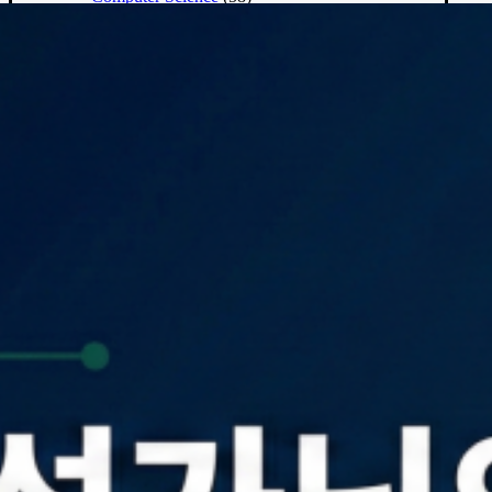
기술스택
(40)
aws
(8)
C/C++
(11)
CSharp
(1)
Data Engineering
(9)
Docker
(2)
Python
(4)
미분류
(5)
기술요약
(6)
기술잡설
(12)
ETC
(19)
짧은 일기
(11)
파편적인 팁
(5)
문화생활
(12)
Books
(1)
Movies
(11)
여행
(4)
2023년
(4)