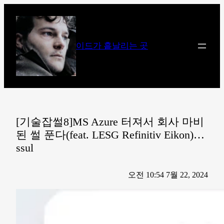
콘
텐
츠
이드가 흩날리는 곳
로
바
로
가
기
[기술잡썰8]MS Azure 터져서 회사 마비
된 썰 푼다(feat. LESG Refinitiv Eikon)…
ssul
오전 10:54 7월 22, 2024