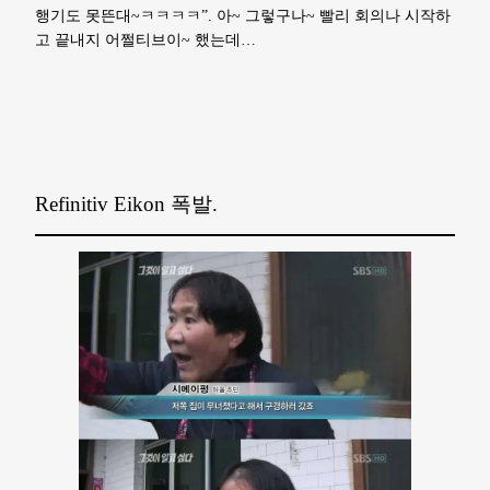
행기도 못뜬대~ㅋㅋㅋㅋ”. 아~ 그렇구나~ 빨리 회의나 시작하
고 끝내지 어쩔티브이~ 했는데…
Refinitiv Eikon 폭발.